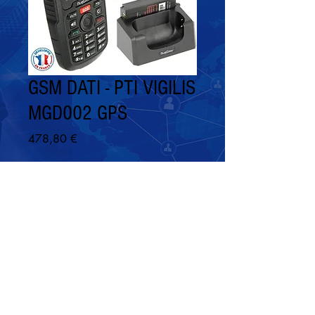
GSM DATI - PTI VIGILIS
MGD002 GPS
Prix
478,80 €
Rupture de stock
GSM DATI - PTI VIGILIS MGD002 GPS
Protection du Travailleur Isolé
Fonctions PTI - DATI expertes
2 boutons SOS dédiés et
programmables
5 modes de détection automatique, 5
types de traitements d'alarme