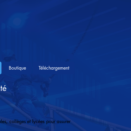
Boutique
Téléchargement
té
les, collèges et lycées pour assurer