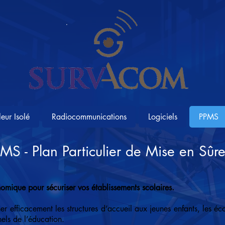
leur Isolé
Radiocommunications
Logiciels
PPMS
MS - Plan Particulier de Mise en Sûre
nomique pour sécuriser vos établissements scolaires.
 efficacement les structures d’accueil aux jeunes enfants, les éco
nels de l’éducation.